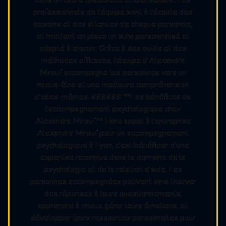
professionnels de l'équipe sont à l'écoute des
besoins et des attentes de chaque personne,
et mettent en place un suivi personnalisé et
adapté à chacun. Grâce à des outils et des
méthodes efficaces, l'équipe d'Alexandra
Mirouf accompagne les personnes vers un
mieux-être et une meilleure compréhension
d'elles-mêmes. ###### **Les bénéfices de
l'accompagnement psychologique chez
Alexandra Mirouf** Faire appel à l'entreprise
Alexandra Mirouf pour un accompagnement
psychologique à Lyon, c'est bénéficier d'une
expertise reconnue dans le domaine de la
psychologie et de la relation d'aide. Les
personnes accompagnées peuvent ainsi trouver
des réponses à leurs questionnements,
apprendre à mieux gérer leurs émotions, et
développer leurs ressources personnelles pour