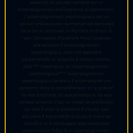
essentiel de pouvoir compter sur un
accompagnement professionnel et bienveillant.
L'accompagnement psychologique est un
soutien précieux pour surmonter les épreuves
de la vie et retrouver un équilibre intérieur. À
Lyon, l'entreprise Alexandra Mirouf propose
ses services d'accompagnement
psychologique, avec une approche
personnalisée et adaptée à chaque individu.
### **L'importance de l'accompagnement
psychologique** L'accompagnement
psychologique consiste à accompagner une
personne dans la compréhension et la gestion
de ses émotions, de ses pensées et de ses
comportements. C'est un travail en profondeur
qui vise à aider la personne à trouver des
solutions à ses problématiques, à mieux se
connaître et à développer ses ressources
personnelles. Grâce à un accompagnement