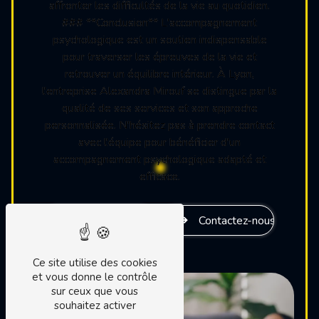
affronter les difficultés de la vie au quotidien.
### **Conclusion** L'accompagnement
psychologique est un soutien indispensable
pour traverser les épreuves de la vie et
retrouver un équilibre intérieur. À Lyon,
l'entreprise Alexandra Mirouf se distingue par la
qualité de ses services et son approche
personnalisée. N'hésitez pas à prendre contact
avec l'équipe pour bénéficier d'un
accompagnement psychologique adapté et
efficace.
En savoir plus
Contactez-nous
Ce site utilise des cookies
et vous donne le contrôle
sur ceux que vous
souhaitez activer