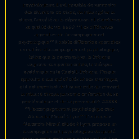
psychologique, il est possible de surmonter
des situations de crises, de mieux gérer le
stress, l'anxiété ou la dépression, et d'améliorer
sa qualité de vie. #### **Les différentes
approches de l'accompagnement
psychologique** Il existe différentes approches
en matière d'accompagnement psychologique,
telles que la psychanalyse, la thérapie
cognitivo-comportementale, la thérapie
systémique ou la Gestalt-thérapie. Chaque
approche a ses spécificités et ses avantages,
et il est important de trouver celle qui convient
le mieux à chaque personne en fonction de sa
problématique et de sa personnalité. #####
**L'accompagnement psychologique chez
Alexandra Mirouf à Lyon** L'entreprise
Alexandra Mirouf, située à Lyon, propose un
accompagnement psychologique de qualité,
dans un cadre chaleureux et bienveillant. Les