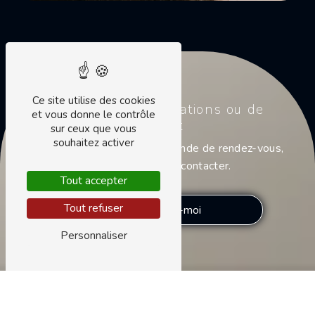
Ce site utilise des cookies
Demande d'informations ou de
et vous donne le contrôle
contact
sur ceux que vous
souhaitez activer
Pour toute question ou demande de rendez-vous,
n'hésitez pas à me contacter.
Tout accepter
Tout refuser
Contactez-moi
Personnaliser