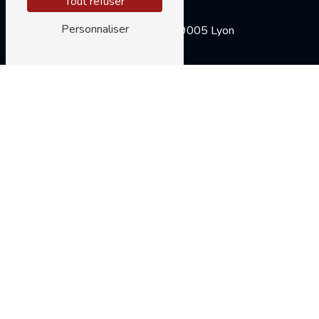
Tout refuser
Adresse
Personnaliser
7 Rue Tramassac
69005 Lyon
Téléphone
06 09 38 48 40
E-mail
alexandra.mirouf@sfr.fr
Nous intervenons sur ces villes