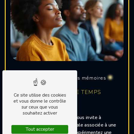
Explorer l’intuition et les mémoires
intérieures
UNE DÉCOUVERTE LE TEMPS
Ce site utilise des cookies
D’UN ATELIER
et vous donne le contrôle
sur ceux que vous
souhaitez activer
Cet atelier de découverte vous invite à
explorer une méthode globale associée à une
Tout accepter
guidance intuitive. Vous y expérimentez une